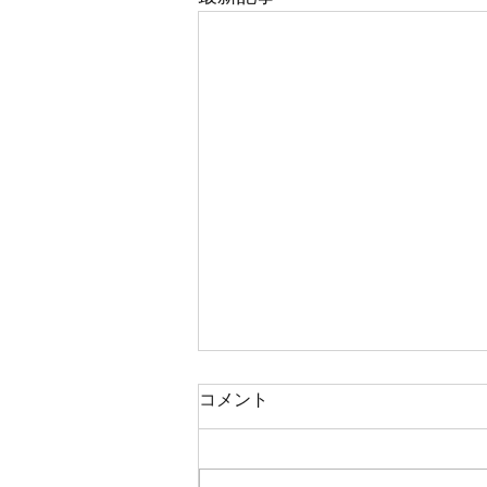
1/23(土) 10:00～ 定例会＠船
コメント
橋 開催
毎年１月は舞浜ユーラシアで新年