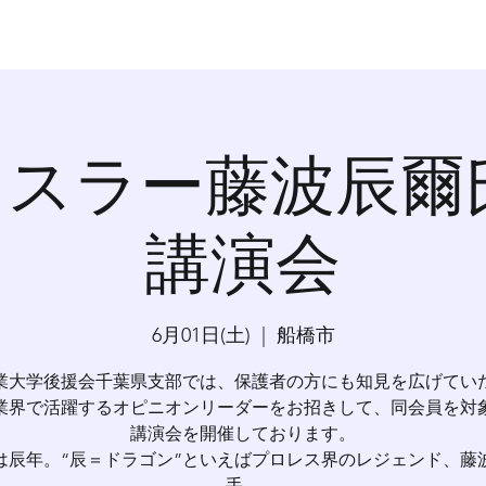
スラー藤波辰爾
講演会
6月01日(土)
  |  
船橋市
業大学後援会千葉県支部では、保護者の方にも知見を広げてい
業界で活躍するオピニオンリーダーをお招きして、同会員を対
講演会を開催しております。
4年は辰年。“辰＝ドラゴン”といえばプロレス界のレジェンド、藤
手。