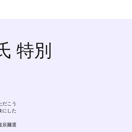
氏 特別
ただこう
象にした
波辰爾選