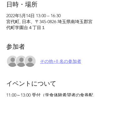
日時・場所
2022年5月14日 13:00 – 16:30
宮代町, 日本、〒345-0826 埼玉県南埼玉郡宮
代町学園台４丁目１
参加者
その他+8 名の参加者
イベントについて
11:00～13:00 受付（学食体験希望者の食券配
布は12:00まで）
13:00～13:20 各支部、大学職員の紹介
13:20～13:40 大学 学生支援課説明［大学生
活について］
13:40～14:00 大学 教務課説明［進級の要
件、成績表の見方など］